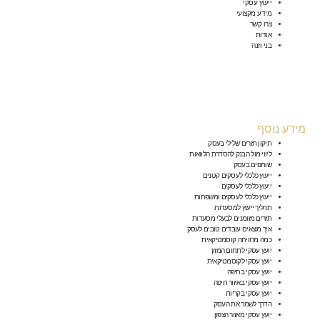
ייעוץ עסקי
מידע מקצועי
צרו קשר
אודות
בני וזנה
מידע נוסף
תיקון תזרים שלילי בעסק
ליווי מול הבנק להסדרת הלוואות
שותפים בעסק
ייעוץ כלכלי לעסקים קטנים
ייעוץ כלכלי לעסקים
ייעוץ כלכלי לעסקים ומשפחות
תהליך ייעוץ למסעדות
תזרים מזומנים לבעלי מסעדות
איך מוצאים עובדים טובים לעסק
כמה מרוויחה קוסמטיקאית
יועץ עסקי לתחום המזון
יועץ עסקי לקוסמטיקאית
יועץ עסקי בחיפה
יועץ עסקי באיזור חיפה
יועץ עסקי בקריות
הדרך לשמר את העסק
יועץ עסקי מאזור הצפון