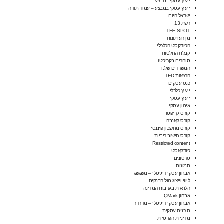
ייעוץ עסקי במבצע
ייעוץ עסקי במבצע – עמוד תודה
ישראל היום
רשת 13
THE SPOT
מן העיתונות
הפודקסט הכלכלי
קבלת החלטות
סוחרים בקריפטו
המשרדים שלנו
הרצאות TED
כנס עסקים
ייעוץ כלכלי
ייעוץ עסקי
אימון עסקי
קורס קריפטו
קורס קאנבה
קורס מחשבון פיננסי
קורס חישוב ריביות
Restricted content
פודקאסט
סרטונים
תמונות
אבחון עסקי דיגיטלי – משגשג
ליווי וייצוג מול הבנקים
הלוואות בערבות המדינה
אבחון QMark
אבחון עסקי דיגיטלי – מדרדר
תוכנית עסקית
מדיניות הפרטיות