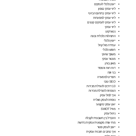
ייעוץ כלכלי לעסקים
ליווי עסקי בצפון
ליווי עסקי בתחום הביוטי
ליווי עסקי למסעדות
ליווי עסקי לעסקים קטנים
ליווי עסקי
נטוורקינג
התנהלות כלכלית נכונה
ייעוץ כלכלי
עמידה מול קהל
חופש כלכלי
משפך שיווקי
מנטור עסקי
מאזן בוחן
דוח רווח והפסד
בני וזנה
תפריט למסעדה
SEO טכני
10 דרכים להגדלת מכירות
הנוסחה להגדלת מכירות
איך לנהל עסק
נוסחה לעסק מצליח
יועץ עסקי מקצועי
מודל SWOT
ניהול עסק
ההבדל בין חשבונית לקבלה
מתי עזרה מקצועית עסקית נדרשת
ייעוץ לעסק פטור
איך כותבים תוכנית עסקית