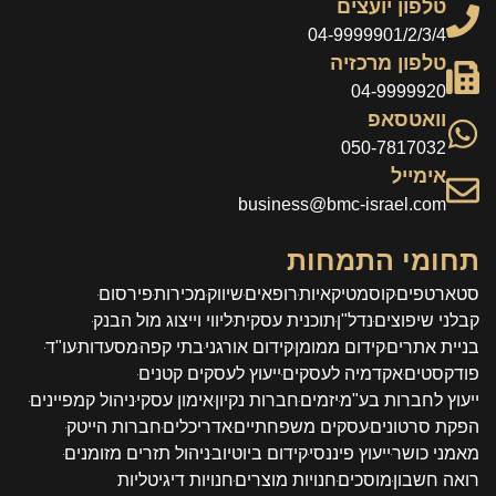
טלפון יועצים
04-9999901/2/3/4
טלפון מרכזיה
04-9999920
וואטסאפ
050-7817032
אימייל
business@bmc-israel.com
תחומי התמחות
סטארטפים
קוסמטיקאיות
רופאים
שיווק
מכירות
פירסום
קבלני שיפוצים
נדל"ן
תוכנית עסקית
ליווי וייצוג מול הבנק
בניית אתרים
קידום ממומן
קידום אורגני
בתי קפה
מסעדות
עו"ד
פודקסטים
אקדמיה לעסקים
ייעוץ לעסקים קטנים
ייעוץ לחברות בע"מ
יזמים
חברות נקיון
אימון עסקי
ניהול קמפיינים
הפקת סרטונים
עסקים משפחתיים
אדריכלים
חברות הייטק
מאמני כושר
ייעוץ פיננסי
קידום ביוטיוב
ניהול תזרים מזומנים
רואה חשבון
מוסכים
חנויות מוצרים
חנויות דיגיטליות