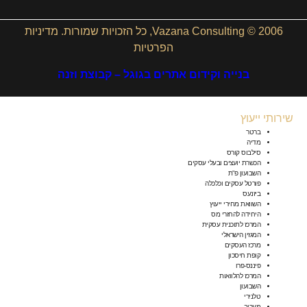
2006 © Vazana Consulting, כל הזכויות שמורות.
מדיניות
הפרטיות
בנייה וקידום אתרים בגוגל – קבוצת וזנה
שירותי ייעוץ
ברטר
מדיה
סילבוס קורס
הכשרת יועצים ובעלי עסקים
השבועון פ”ת
פורטל עסקים וכלכלה
ביזנעס
השוואת מחירי ייעוץ
היחידה להחזרי מס
המרכז לתוכנית עסקית
המגזין הישראלי
מרכז העסקים
קופת חיסכון
פיננס-פרו
המרכז להלוואות
השבועון
טלנירי
מעריב