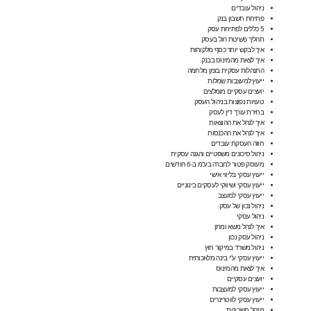
ניהול עובדים
פתיחת חשבון בנק
5 כללים לפתיחת עסק
תהליך פשיטת רגל בעסק
איך לבקש יותר כסף מלקוחות
איך לצאת מהמינוס בבנק
התנהלות עסקית בזמן מלחמה
ייעוץ למעצבות שמלות
יועצים עסקיים מומלצים
טעויות נפוצות בניהול העסק
בחירת עורך דין לעסק
איך לנהל את ההוצאות
איך לנהל את ההכנסות
חוזה העסקת עובדים
ניהול סיכונים משפטיים והגנה עסקית
מעוסק פטור לחברה בע”מ ב-6 חודשים
ייעוץ עסקי בליווי אישי
ייעוץ עסקי ושיווקי לעסקים בינוניים
ייעוץ עסקי למעצב
ניהול נכון של עסק
ניהול עסקי
איך לנהל משא ומתן
ניהול עסק נכון
ניהול משרד במיקור חוץ​
ייעוץ עסקי ע”י בינה מלאכותית
איך לצאת מהמינוס
יועצים עסקיים
ייעוץ עסקי למעצבות
ייעוץ עסקי לווטרינרים
מנהל חשבונות