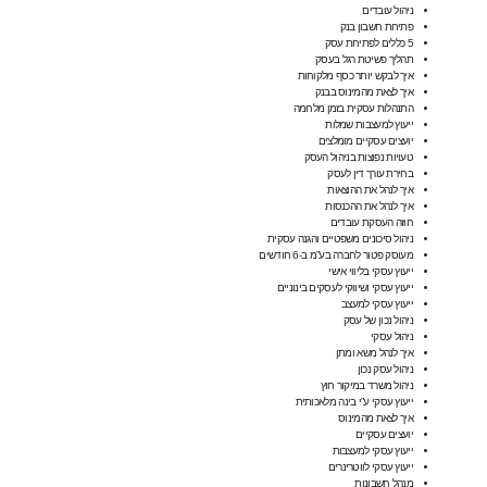
ניהול עובדים
פתיחת חשבון בנק
5 כללים לפתיחת עסק
תהליך פשיטת רגל בעסק
איך לבקש יותר כסף מלקוחות
איך לצאת מהמינוס בבנק
התנהלות עסקית בזמן מלחמה
ייעוץ למעצבות שמלות
יועצים עסקיים מומלצים
טעויות נפוצות בניהול העסק
בחירת עורך דין לעסק
איך לנהל את ההוצאות
איך לנהל את ההכנסות
חוזה העסקת עובדים
ניהול סיכונים משפטיים והגנה עסקית
מעוסק פטור לחברה בע”מ ב-6 חודשים
ייעוץ עסקי בליווי אישי
ייעוץ עסקי ושיווקי לעסקים בינוניים
ייעוץ עסקי למעצב
ניהול נכון של עסק
ניהול עסקי
איך לנהל משא ומתן
ניהול עסק נכון
ניהול משרד במיקור חוץ​
ייעוץ עסקי ע”י בינה מלאכותית
איך לצאת מהמינוס
יועצים עסקיים
ייעוץ עסקי למעצבות
ייעוץ עסקי לווטרינרים
מנהל חשבונות