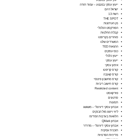
ייעוץ עסקי במבצע – עמוד תודה
ישראל היום
רשת 13
THE SPOT
מן העיתונות
הפודקסט הכלכלי
קבלת החלטות
סוחרים בקריפטו
המשרדים שלנו
הרצאות TED
כנס עסקים
ייעוץ כלכלי
ייעוץ עסקי
אימון עסקי
קורס קריפטו
קורס קאנבה
קורס מחשבון פיננסי
קורס חישוב ריביות
Restricted content
פודקאסט
סרטונים
תמונות
אבחון עסקי דיגיטלי – משגשג
ליווי וייצוג מול הבנקים
הלוואות בערבות המדינה
אבחון QMark
אבחון עסקי דיגיטלי – מדרדר
תוכנית עסקית
מדיניות הפרטיות