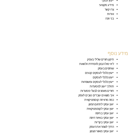
ייעוץ עסקי
מידע מקצועי
צרו קשר
אודות
בני וזנה
מידע נוסף
תיקון תזרים שלילי בעסק
ליווי מול הבנק להסדרת הלוואות
שותפים בעסק
ייעוץ כלכלי לעסקים קטנים
ייעוץ כלכלי לעסקים
ייעוץ כלכלי לעסקים ומשפחות
תהליך ייעוץ למסעדות
תזרים מזומנים לבעלי מסעדות
איך מוצאים עובדים טובים לעסק
כמה מרוויחה קוסמטיקאית
יועץ עסקי לתחום המזון
יועץ עסקי לקוסמטיקאית
יועץ עסקי בחיפה
יועץ עסקי באיזור חיפה
יועץ עסקי בקריות
הדרך לשמר את העסק
יועץ עסקי מאזור הצפון