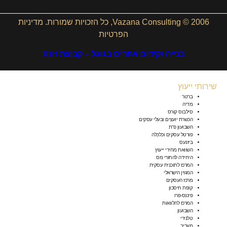
2006 © Vazana Consulting, כל הזכויות שמורות.
מדיניות
הפרטיות
בנייה וקידום אתרים בגוגל – קבוצת וזנה
שירותי ייעוץ
ברטר
מדיה
סילבוס קורס
הכשרת יועצים ובעלי עסקים
השבועון פ”ת
פורטל עסקים וכלכלה
ביזנעס
השוואת מחירי ייעוץ
היחידה להחזרי מס
המרכז לתוכנית עסקית
המגזין הישראלי
מרכז העסקים
קופת חיסכון
פיננס-פרו
המרכז להלוואות
השבועון
טלנירי
מעריב