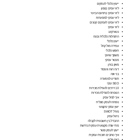
ייעוץ כלכלי לעסקים
ליווי עסקי בצפון
ליווי עסקי בתחום הביוטי
ליווי עסקי למסעדות
ליווי עסקי לעסקים קטנים
ליווי עסקי
נטוורקינג
התנהלות כלכלית נכונה
ייעוץ כלכלי
עמידה מול קהל
חופש כלכלי
משפך שיווקי
מנטור עסקי
מאזן בוחן
דוח רווח והפסד
בני וזנה
תפריט למסעדה
SEO טכני
10 דרכים להגדלת מכירות
הנוסחה להגדלת מכירות
איך לנהל עסק
נוסחה לעסק מצליח
יועץ עסקי מקצועי
מודל SWOT
ניהול עסק
ההבדל בין חשבונית לקבלה
מתי עזרה מקצועית עסקית נדרשת
ייעוץ לעסק פטור
איך כותבים תוכנית עסקית
רווח גולמי