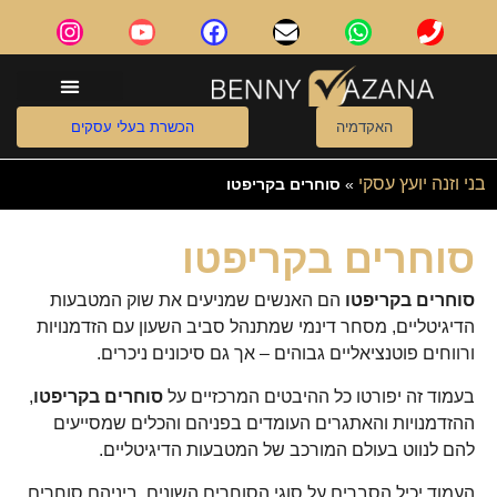
ילוג
I
Y
F
E
W
P
תוכן
n
o
a
n
h
h
s
u
c
v
a
o
t
t
e
e
t
n
a
u
b
l
s
e
g
b
o
o
a
שירותים נוספים
מידע מקצועי
הרצאות וסדנאות
האקדמיה
הכשרת בעלי עסקים
r
e
o
p
p
a
k
e
p
בני וזנה יועץ עסקי
»
סוחרים בקריפטו
m
סוחרים בקריפטו
סוחרים בקריפטו
הם האנשים שמניעים את שוק המטבעות
הדיגיטליים, מסחר דינמי שמתנהל סביב השעון עם הזדמנויות
ורווחים פוטנציאליים גבוהים – אך גם סיכונים ניכרים.
בעמוד זה יפורטו כל ההיבטים המרכזיים על
סוחרים בקריפטו
,
ההזדמנויות והאתגרים העומדים בפניהם והכלים שמסייעים
להם לנווט בעולם המורכב של המטבעות הדיגיטליים.
העמוד יכיל הסברים על סוגי הסוחרים השונים, ביניהם סוחרים