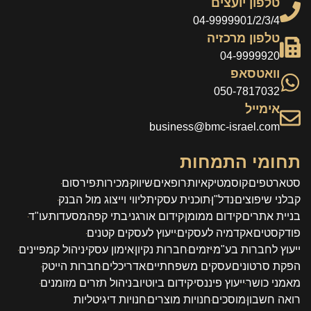
טלפון יועצים
04-9999901/2/3/4
טלפון מרכזיה
04-9999920
וואטסאפ
050-7817032
אימייל
business@bmc-israel.com
תחומי התמחות
סטארטפים
קוסמטיקאיות
רופאים
שיווק
מכירות
פירסום
קבלני שיפוצים
נדל"ן
תוכנית עסקית
ליווי וייצוג מול הבנק
בניית אתרים
קידום ממומן
קידום אורגני
בתי קפה
מסעדות
עו"ד
פודקסטים
אקדמיה לעסקים
ייעוץ לעסקים קטנים
ייעוץ לחברות בע"מ
יזמים
חברות נקיון
אימון עסקי
ניהול קמפיינים
הפקת סרטונים
עסקים משפחתיים
אדריכלים
חברות הייטק
מאמני כושר
ייעוץ פיננסי
קידום ביוטיוב
ניהול תזרים מזומנים
רואה חשבון
מוסכים
חנויות מוצרים
חנויות דיגיטליות