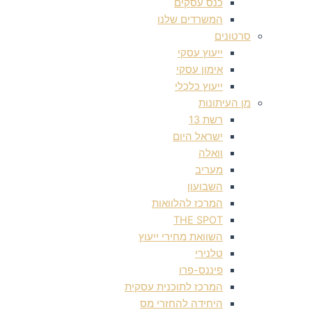
כנס עסקים
המשרדים שלנו
סרטונים
ייעוץ עסקי
אימון עסקי
ייעוץ כלכלי
מן העיתונות
רשת 13
ישראל היום
וואלה
מעריב
השבועון
המרכז להלוואות
THE SPOT
השוואת מחירי ייעוץ
טלנירי
פיננס-פרו
המרכז לתוכנית עסקית
היחידה להחזרי מס