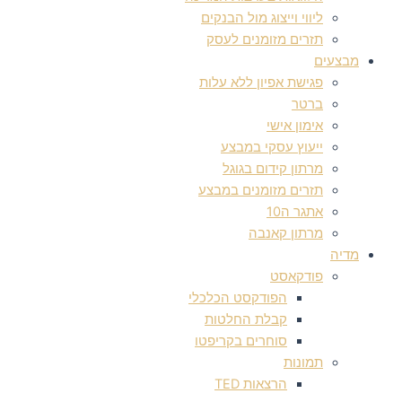
ליווי וייצוג מול הבנקים
תזרים מזומנים לעסק
מבצעים
פגישת אפיון ללא עלות
ברטר
אימון אישי
ייעוץ עסקי במבצע
מרתון קידום בגוגל
תזרים מזומנים במבצע
אתגר ה10
מרתון קאנבה
מדיה
פודקאסט
הפודקסט הכלכלי
קבלת החלטות
סוחרים בקריפטו
תמונות
הרצאות TED