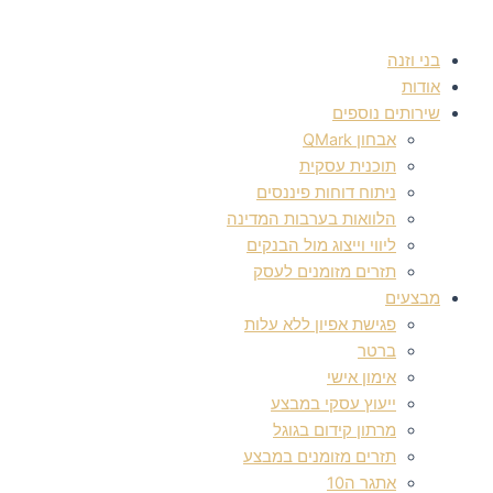
בני וזנה
אודות
שירותים נוספים
אבחון QMark
תוכנית עסקית
ניתוח דוחות פיננסים
הלוואות בערבות המדינה
ליווי וייצוג מול הבנקים
תזרים מזומנים לעסק
מבצעים
פגישת אפיון ללא עלות
ברטר
אימון אישי
ייעוץ עסקי במבצע
מרתון קידום בגוגל
תזרים מזומנים במבצע
אתגר ה10