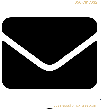
050-7817032
business@bmc-israel.com