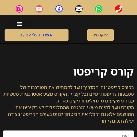
ילוג
I
Y
F
E
W
P
תוכן
n
o
a
n
h
h
s
u
c
v
a
o
t
t
e
e
t
n
a
u
b
l
s
e
g
b
o
o
a
שירותים נוספים
מידע מקצועי
הרצאות וסדנאות
האקדמיה
הכשרת בעלי עסקים
r
e
o
p
p
a
k
e
p
m
קורס קריפטו
בקורס קריפטו זה, המדריך נועד להמחיש את המורכבות של
מטבעות קריפטוגרפיים ובלוקצ'יין. הקורס מציע אסטרטגיות מעשיות
עבור משקיעים מתחילים וותיקים כאחד.
הקורס נועד להיות מעשי ומבטיח שהתלמידים לא רק יבינו את
המושגים אלא גם יקבלו את הביטחון לנווט בעולם הקריפטו בצורה
יעילה ונכונה יותר.