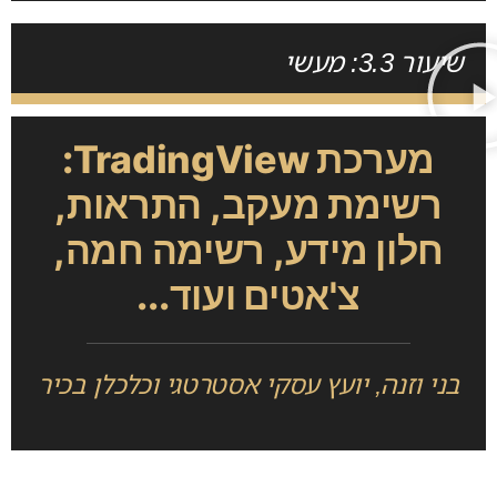
שיעור 3.3: מעשי
מערכת TradingView:
רשימת מעקב, התראות,
חלון מידע, רשימה חמה,
צ'אטים ועוד...
בני וזנה, יועץ עסקי אסטרטגי וכלכלן בכיר