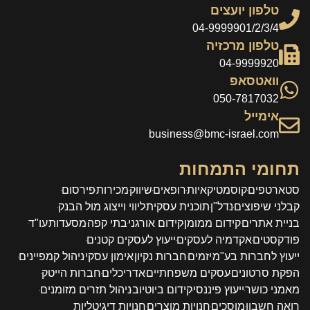
טלפון יועצים
04-9999901/2/3/4
טלפון מרכזיה
04-9999920
וואטסאפ
050-7817032
אימייל
business@bmc-israel.com
תחומי התמחות
סטארטפים
קוסמטיקאיות
רופאים
שיווק
מכירות
פירסום
קבלני שיפוצים
נדל"ן
תוכנית עסקית
ליווי וייצוג מול הבנק
בניית אתרים
קידום ממומן
קידום אורגני
בתי קפה
מסעדות
עו"ד
פודקסטים
אקדמיה לעסקים
ייעוץ לעסקים קטנים
ייעוץ לחברות בע"מ
יזמים
חברות נקיון
אימון עסקי
ניהול קמפיינים
הפקת סרטונים
עסקים משפחתיים
אדריכלים
חברות הייטק
מאמני כושר
ייעוץ פיננסי
קידום ביוטיוב
ניהול תזרים מזומנים
רואה חשבון
מוסכים
חנויות מוצרים
חנויות דיגיטליות