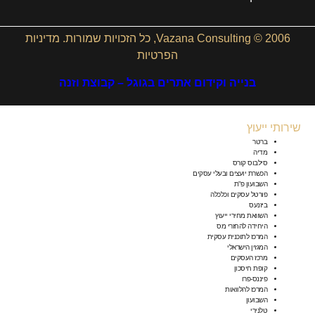
2006 © Vazana Consulting, כל הזכויות שמורות.
מדיניות
הפרטיות
בנייה וקידום אתרים בגוגל – קבוצת וזנה
שירותי ייעוץ
ברטר
מדיה
סילבוס קורס
הכשרת יועצים ובעלי עסקים
השבועון פ”ת
פורטל עסקים וכלכלה
ביזנעס
השוואת מחירי ייעוץ
היחידה להחזרי מס
המרכז לתוכנית עסקית
המגזין הישראלי
מרכז העסקים
קופת חיסכון
פיננס-פרו
המרכז להלוואות
השבועון
טלנירי