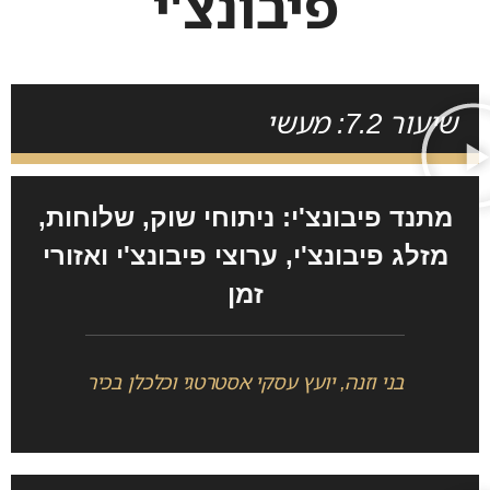
פיבונצ'י
שיעור 7.2: מעשי
מתנד פיבונצ'י: ניתוחי שוק, שלוחות,
מזלג פיבונצ'י, ערוצי פיבונצ'י ואזורי
זמן
בני וזנה, יועץ עסקי אסטרטגי וכלכלן בכיר