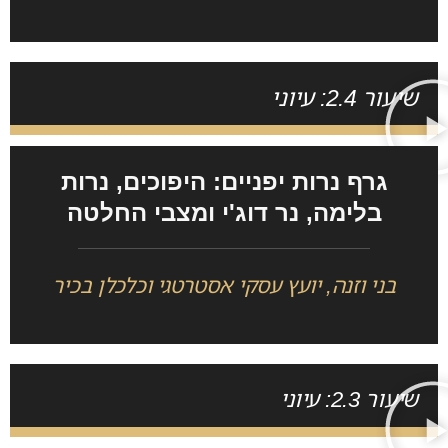
שיעור 2.4: עיוני
גרף נרות יפניים: היפוכים, נרות
בלימה, נר דוג'י ומצבי החלטה
בני וזנה, יועץ עסקי אסטרטגי וכלכלן בכיר
שיעור 2.3: עיוני