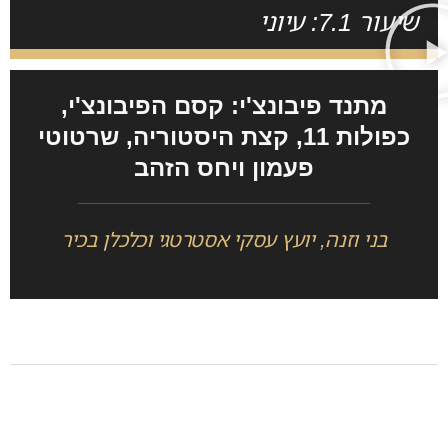
שיעור 7.1: עיוני
מתנד פיבונצ'י: קסם הפיבונצ'י,
כפולות 11, קצת היסטוריה, שרטוטי
פעמון ויחס הזהב
בני וזנה, יועץ עסקי אסטרטגי וכלכלן בכיר