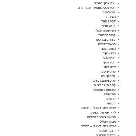
ייעוץ עסקי במבצע
ייעוץ עסקי במבצע – עמוד תודה
ישראל היום
רשת 13
THE SPOT
מן העיתונות
הפודקסט הכלכלי
קבלת החלטות
סוחרים בקריפטו
המשרדים שלנו
הרצאות TED
כנס עסקים
ייעוץ כלכלי
ייעוץ עסקי
אימון עסקי
קורס קריפטו
קורס קאנבה
קורס מחשבון פיננסי
קורס חישוב ריביות
Restricted content
פודקאסט
סרטונים
תמונות
אבחון עסקי דיגיטלי – משגשג
ליווי וייצוג מול הבנקים
הלוואות בערבות המדינה
אבחון QMark
אבחון עסקי דיגיטלי – מדרדר
תוכנית עסקית
מדיניות הפרטיות