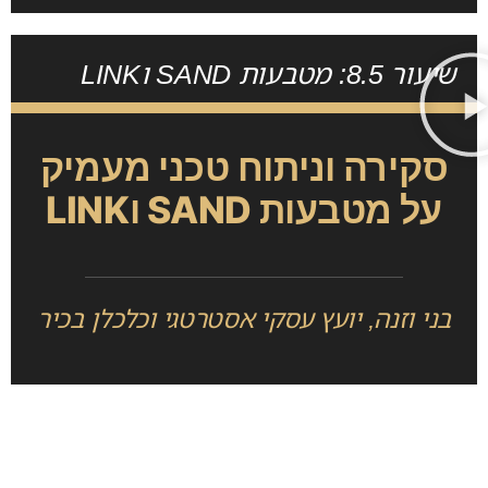
שיעור 8.5: מטבעות SAND וLINK
סקירה וניתוח טכני מעמיק
על מטבעות SAND וLINK
בני וזנה, יועץ עסקי אסטרטגי וכלכלן בכיר