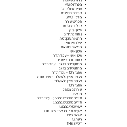
ניהול משא ומתן
מפחדן לאמיץ
עמידה מול קהל
סגנונות תקשורת
מודל SWOT
תסריטי שיחה
קבלת החלטות
אימון עסקי
ניתוח מתחרים
הרצאות מוקלטות
יעילות ארגונית
הרצאות וסדנאות
אימון אישי
אימון אישי – עמוד תודה
ניתוח דוחות פיננסים
מרתון קידום בגוגל – עמוד תודה
מרתון קידום בגוגל
אתגר ה10 – עמוד תודה
פגישת אפיון ללא עלות – עמוד תודה
פגישת אפיון ללא עלות
אתגר ה10
שירותים נוספים
מבצעים
תזרים מזומנים במבצע – עמוד תודה
תזרים מזומנים במבצע
ייעוץ עסקי במבצע
ייעוץ עסקי במבצע – עמוד תודה
ישראל היום
רשת 13
THE SPOT