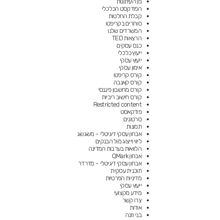
מן העיתונות
הפודקסט הכלכלי
קבלת החלטות
סוחרים בקריפטו
המשרדים שלנו
הרצאות TED
כנס עסקים
ייעוץ כלכלי
ייעוץ עסקי
אימון עסקי
קורס קריפטו
קורס קאנבה
קורס מחשבון פיננסי
קורס חישוב ריביות
Restricted content
פודקאסט
סרטונים
תמונות
אבחון עסקי דיגיטלי – משגשג
ליווי וייצוג מול הבנקים
הלוואות בערבות המדינה
אבחון QMark
אבחון עסקי דיגיטלי – מדרדר
תוכנית עסקית
מדיניות הפרטיות
ייעוץ עסקי
מידע מקצועי
צרו קשר
אודות
בני וזנה