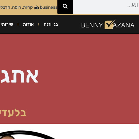
ילוג
050-7817032
business@bmc-israel.com
קריות, חיפה, הרצליה
תוכן
בני וזנה
אודות
שירותים
ה
אתגר
בלעדי