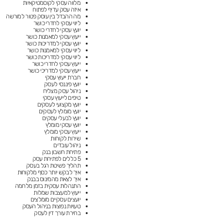
מלווה עסקי לקוסמטיקאיות
איזה עסק עדיף לפתוח
מה ההבדל בין עוסק פטור למורשה
ליווי עסקי לחדרי כושר
יועץ עסקי לחדרי כושר
ייעוץ עסקי למאמנות כושר
יועץ עסקי למדריכות כושר
ליווי עסקי למאמנות כושר
ליווי עסקי למדריכות כושר
ייעוץ עסקי לחדרי כושר
ייעוץ עסקי למדריכי כושר
חברת ייעוץ עסקי
יועץ פיננסי לעסק
ניהול עסק מצליח
טיפים לייעוץ עסקי
יועץ מקצועי לעסקים
יועץ מומלץ לעסקים
יועץ לבעלי עסקים
יועץ עסקי מומלץ
ייעוץ עסקי מומלץ
שירות לקוחות
ניהול עובדים
פתיחת חשבון בנק
5 כללים לפתיחת עסק
תהליך פשיטת רגל בעסק
איך לבקש יותר כסף מלקוחות
איך לצאת מהמינוס בבנק
התנהלות עסקית בזמן מלחמה
ייעוץ למעצבות שמלות
יועצים עסקיים מומלצים
טעויות נפוצות בניהול העסק
בחירת עורך דין לעסק