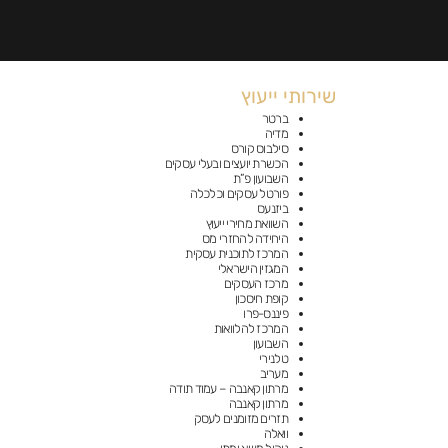
שירותי ייעוץ
ברטר
מדיה
סילבוס קורס
הכשרת יועצים ובעלי עסקים
השבועון פ”ת
פורטל עסקים וכלכלה
ביזנעס
השוואת מחירי ייעוץ
היחידה להחזרי מס
המרכז לתוכנית עסקית
המגזין הישראלי
מרכז העסקים
קופת חיסכון
פיננס-פרו
המרכז להלוואות
השבועון
טלנירי
מעריב
מרתון קאנבה – עמוד תודה
מרתון קאנבה
תזרים מזומנים לעסק
וואלה