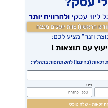
י עסק?
ליווי עסקי
ולהרוויח יותר
דש הראשון) צוות יועצים מנצח
צת וזנה" מציע לכם:
עוץ עם
תוצאות
!
 זכאות (בחינם!) להשתתפות בתהליך:
נייד:
ת זכאות - שלח טופס