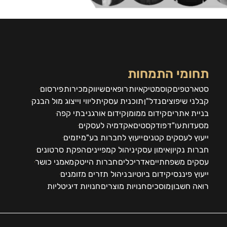
תחומי התמחות
סטארטפים
קוסמטיקאיות
רופאים
שיווק
מכירות
פירסום
קבלני שיפוצים
נדל"ן
תוכנית עסקית
ליווי וייצוג מול הבנק
בניית אתרים
קידום ממומן
קידום אורגני
בתי קפה
מסעדות
עו"ד
פודקסטים
אקדמיה לעסקים
ייעוץ לעסקים קטנים
ייעוץ לחברות בע"מ
יזמים
חברות נקיון
אימון עסקי
ניהול קמפיינים
הפקת סרטונים
עסקים משפחתיים
אדריכלים
חברות הייטק
מאמני כושר
ייעוץ פיננסי
קידום ביוטיוב
ניהול תזרים מזומנים
רואה חשבון
מוסכים
חנויות מוצרים
חנויות דיגיטליות