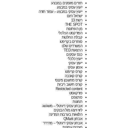
תזרים מזומנים במבצע
ייעוץ עסקי במבצע
ייעוץ עסקי במבצע – עמוד תודה
ישראל היום
רשת 13
THE SPOT
מן העיתונות
הפודקסט הכלכלי
קבלת החלטות
סוחרים בקריפטו
המשרדים שלנו
הרצאות TED
כנס עסקים
ייעוץ כלכלי
ייעוץ עסקי
אימון עסקי
קורס קריפטו
קורס קאנבה
קורס מחשבון פיננסי
קורס חישוב ריביות
Restricted content
פודקאסט
סרטונים
תמונות
אבחון עסקי דיגיטלי – משגשג
ליווי וייצוג מול הבנקים
הלוואות בערבות המדינה
אבחון QMark
אבחון עסקי דיגיטלי – מדרדר
תוכנית עסקית