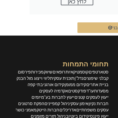
לחץ כאן
בני
תחומי התמחות
סטארטפים
קוסמטיקאיות
רופאים
שיווק
מכירות
פירסום
קבלני שיפוצים
נדל"ן
תוכנית עסקית
ליווי וייצוג מול הבנק
בניית אתרים
קידום ממומן
קידום אורגני
בתי קפה
מסעדות
עו"ד
פודקסטים
אקדמיה לעסקים
ייעוץ לעסקים קטנים
ייעוץ לחברות בע"מ
יזמים
חברות נקיון
אימון עסקי
ניהול קמפיינים
הפקת סרטונים
עסקים משפחתיים
אדריכלים
חברות הייטק
מאמני כושר
ייעוץ פיננסי
קידום ביוטיוב
ניהול תזרים מזומנים