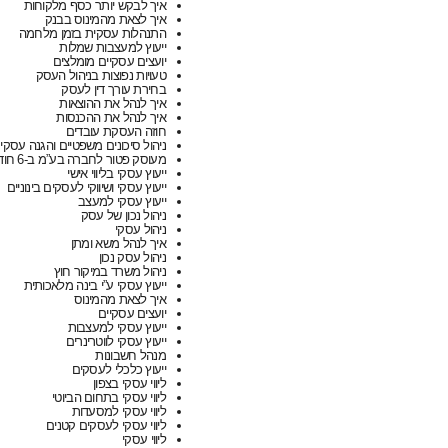
איך לבקש יותר כסף מלקוחות
איך לצאת מהמינוס בבנק
התנהלות עסקית בזמן מלחמה
ייעוץ למעצבות שמלות
יועצים עסקיים מומלצים
טעויות נפוצות בניהול העסק
בחירת עורך דין לעסק
איך לנהל את ההוצאות
איך לנהל את ההכנסות
חוזה העסקת עובדים
ניהול סיכונים משפטיים והגנה עסקי
מעוסק פטור לחברה בע”מ ב-6 חודשים
ייעוץ עסקי בליווי אישי
ייעוץ עסקי ושיווקי לעסקים בינוניים
ייעוץ עסקי למעצב
ניהול נכון של עסק
ניהול עסקי
איך לנהל משא ומתן
ניהול עסק נכון
ניהול משרד במיקור חוץ​
ייעוץ עסקי ע”י בינה מלאכותית
איך לצאת מהמינוס
יועצים עסקיים
ייעוץ עסקי למעצבות
ייעוץ עסקי לווטרינרים
מנהל חשבונות
ייעוץ כלכלי לעסקים
ליווי עסקי בצפון
ליווי עסקי בתחום הביוטי
ליווי עסקי למסעדות
ליווי עסקי לעסקים קטנים
ליווי עסקי