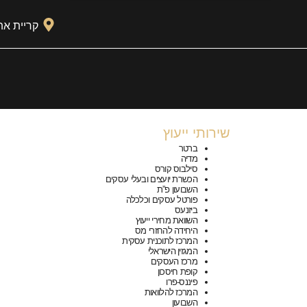
p
a
k
m
קריית אתא
שירותי ייעוץ
ברטר
מדיה
סילבוס קורס
הכשרת יועצים ובעלי עסקים
השבועון פ”ת
פורטל עסקים וכלכלה
ביזנעס
השוואת מחירי ייעוץ
היחידה להחזרי מס
המרכז לתוכנית עסקית
המגזין הישראלי
מרכז העסקים
קופת חיסכון
פיננס-פרו
המרכז להלוואות
השבועון