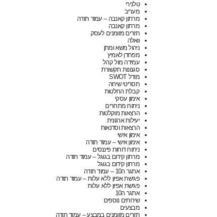
טלנירי
מעריב
מרתון קאנבה – עמוד תודה
מרתון קאנבה
תזרים מזומנים לעסק
וואלה
ניהול משא ומתן
מפחדן לאמיץ
עמידה מול קהל
סגנונות תקשורת
מודל SWOT
תסריטי שיחה
קבלת החלטות
אימון עסקי
ניתוח מתחרים
הרצאות מוקלטות
יעילות ארגונית
הרצאות וסדנאות
אימון אישי
אימון אישי – עמוד תודה
ניתוח דוחות פיננסים
מרתון קידום בגוגל – עמוד תודה
מרתון קידום בגוגל
אתגר ה10 – עמוד תודה
פגישת אפיון ללא עלות – עמוד תודה
פגישת אפיון ללא עלות
אתגר ה10
שירותים נוספים
מבצעים
תזרים מזומנים במבצע – עמוד תודה