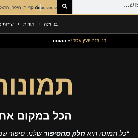
ילוג
050-7817032
business@bmc-israel.com
קריות, חיפה, הרצלי
תוכן
בני וזנה
אודות
שירותים
בני וזנה יועץ עסקי
»
תמונות
תמונות
הכל במקום אח
“כל תמונה היא
חלק מהסיפור
שלנו, סיפור ש