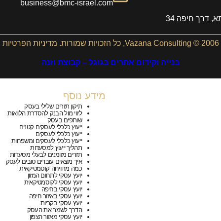
business@bmc-israel.com
, דרך חיפה 34
2006 © Vazana Consulting, כל הזכויות שמורות.
מדיניות הפרטיות
בנייה וקידום אתרים בגוגל – קבוצת וזנה
מידע נוסף
תיקון תזרים שלילי בעסק
ליווי מול הבנק להסדרת הלוואות
שותפים בעסק
ייעוץ כלכלי לעסקים קטנים
ייעוץ כלכלי לעסקים
ייעוץ כלכלי לעסקים ומשפחות
תהליך ייעוץ למסעדות
תזרים מזומנים לבעלי מסעדות
איך מוצאים עובדים טובים לעסק
כמה מרוויחה קוסמטיקאית
יועץ עסקי לתחום המזון
יועץ עסקי לקוסמטיקאית
יועץ עסקי בחיפה
יועץ עסקי באיזור חיפה
יועץ עסקי בקריות
הדרך לשמר את העסק
יועץ עסקי מאזור הצפון