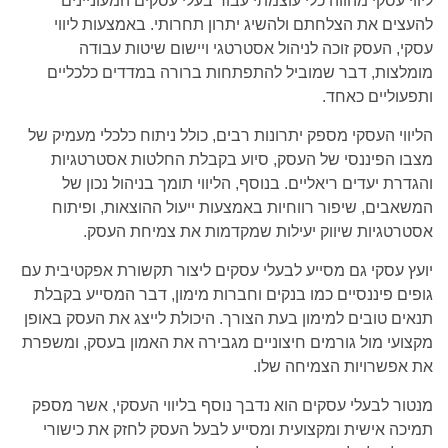
ליווי עסקי מהווה כלי עוצמתי עבור בעלי עסקים המעוניינים
להעצים את הצלחתם ולהשיג יתרון תחרותי. באמצעות ליווי
עסקי, העסק זוכה לניהול אסטרטגי ויישום שיטות עבודה
מומלצות, דבר שמוביל להתפתחות ברורה במדדים כלכליים
ותפעוליים כאחד.
הליווי העסקי מספק יתרונות רבים, כולל ניתוח כלכלי מעמיק של
מצבו הפיננסי של העסק, סיוע בקבלת החלטות אסטרטגיות
והגדרת יעדים ריאליים. בנוסף, הליווי תומך בניהול נכון של
המשאבים, שיפור רווחיות באמצעות ייעול ההוצאות, ופיתוח
אסטרטגיות שיווק יעילות שמקדמות את צמיחת העסק.
יועץ עסקי גם מסייע לבעלי עסקים ליצור תקשורת אפקטיבית עם
גופים פיננסיים כמו בנקים וחברות מימון, דבר המסייע בקבלת
תנאים טובים למימון בעת הצורך. היכולת לייצג את העסק באופן
מקצועי מול גורמים חיצוניים מגבירה את האמון בעסק, ומשפרת
את אפשרויות הצמיחה שלו.
מנטור לבעלי עסקים הוא נדבך נוסף בליווי העסקי, אשר מספק
תמיכה אישית ומקצועית ומסייע לבעל העסק לחזק את כישורי