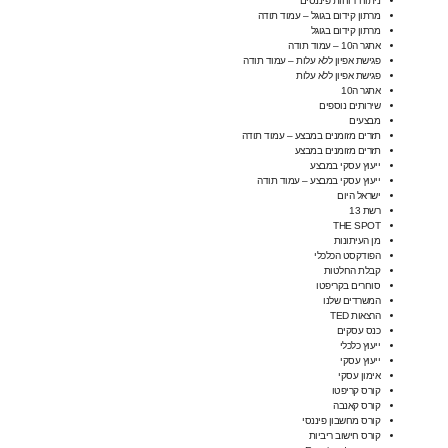
ניתוח דוחות פיננסים
מרתון קידום בגוגל – עמוד תודה
מרתון קידום בגוגל
אתגר ה10 – עמוד תודה
פגישת אפיון ללא עלות – עמוד תודה
פגישת אפיון ללא עלות
אתגר ה10
שירותים נוספים
מבצעים
תזרים מזומנים במבצע – עמוד תודה
תזרים מזומנים במבצע
ייעוץ עסקי במבצע
ייעוץ עסקי במבצע – עמוד תודה
ישראל היום
רשת 13
THE SPOT
מן העיתונות
הפודקסט הכלכלי
קבלת החלטות
סוחרים בקריפטו
המשרדים שלנו
הרצאות TED
כנס עסקים
ייעוץ כלכלי
ייעוץ עסקי
אימון עסקי
קורס קריפטו
קורס קאנבה
קורס מחשבון פיננסי
קורס חישוב ריביות