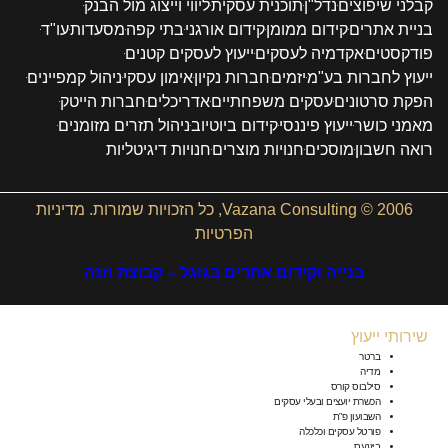
קבלני שיפוצים
נדל"ן
תוכנית עסקית
ליווי וייצוג מול הבנק
בניית אתרים
קידום ממומן
קידום אורגני
בתי קפה
מסעדות
עו"ד
פודקסטים
אקדמיה לעסקים
ייעוץ לעסקים קטנים
ייעוץ לחברות בע"מ
יזמים
חברות נקיון
אימון עסקי
ניהול קמפיינים
הפקת סרטונים
עסקים משפחתיים
אדריכלים
חברות הייטק
מאמני כושר
ייעוץ פיננסי
קידום ביוטיוב
ניהול תזרים מזומנים
רואה חשבון
מוסכים
חנויות מוצרים
חנויות דיגיטליות
2006 © Vazana Consulting, כל הזכויות שמורות.
מדיניות
הפרטיות
בנייה וקידום אתרים בגוגל – קבוצת וזנה
שירותי ייעוץ
ברטר
מדיה
סילבוס קורס
הכשרת יועצים ובעלי עסקים
השבועון פ”ת
פורטל עסקים וכלכלה
ביזנעס