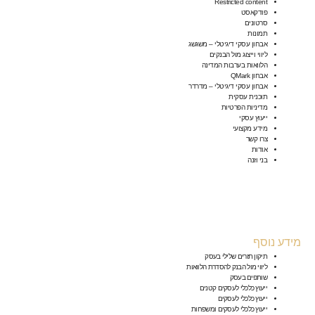
Restricted content
פודקאסט
סרטונים
תמונות
אבחון עסקי דיגיטלי – משגשג
ליווי וייצוג מול הבנקים
הלוואות בערבות המדינה
אבחון QMark
אבחון עסקי דיגיטלי – מדרדר
תוכנית עסקית
מדיניות הפרטיות
ייעוץ עסקי
מידע מקצועי
צרו קשר
אודות
בני וזנה
מידע נוסף
תיקון תזרים שלילי בעסק
ליווי מול הבנק להסדרת הלוואות
שותפים בעסק
ייעוץ כלכלי לעסקים קטנים
ייעוץ כלכלי לעסקים
ייעוץ כלכלי לעסקים ומשפחות