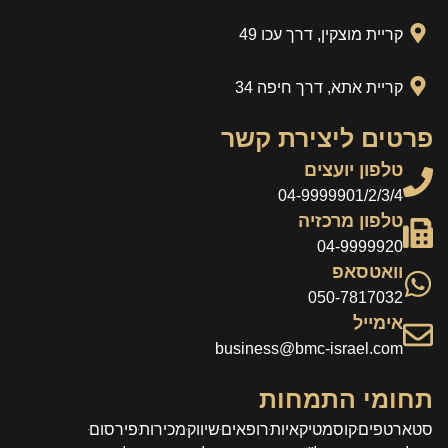
קריית מוצקין, דרך עכו 49
קריית אתא, דרך חיפה 34
פרטים ליצירת קשר
טלפון יועצים
04-9999901/2/3/4
טלפון מרכזיה
04-9999920
וואטסאפ
050-7817032
אימייל
business@bmc-israel.com
תחומי התמחות
סטארטפים
קוסמטיקאיות
רופאים
שיווק
מכירות
פירסום