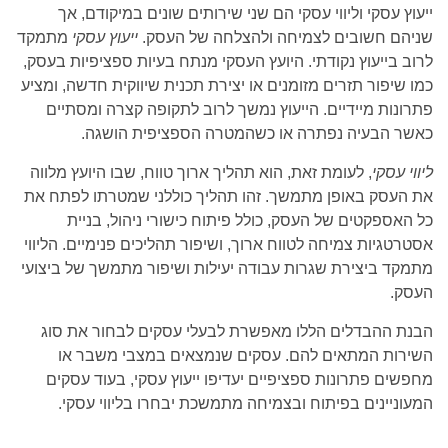
ייעוץ עסקי וליווי עסקי הם שני שירותים שונים במיקודם, אך
שניהם חשובים לצמיחה ולהצלחה של העסק.
ייעוץ עסקי
מתמקד
לרוב בייעוץ נקודתי. היועץ העסקי מנתח בעיות ספציפיות בעסק,
כמו שיפור תזרים מזומנים או יצירת תכנית שיווקית חדשה, ומציע
פתרונות מיידיים. הייעוץ נמשך לרוב לתקופה קצרה ומסתיים
כאשר הבעיה נפתרה או כשהמטרה הספציפית הושגה.
ליווי עסקי
, לעומת זאת, הוא תהליך ארוך טווח, שבו היועץ מלווה
את העסק באופן מתמשך. זהו תהליך כוללני שמטרתו לפתח את
כל האספקטים של העסק, כולל פיתוח כישורי ניהול, בניית
אסטרטגיות צמיחה לטווח ארוך, ושיפור תהליכים פנימיים. הליווי
מתמקד ביצירת שגרות עבודה יעילות ושיפור מתמשך של ביצועי
העסק.
הבנת ההבדלים הללו מאפשרת לבעלי עסקים לבחור את סוג
השירות המתאים להם. עסקים שנמצאים במצבי משבר או
מחפשים פתרונות ספציפיים יעדיפו ייעוץ עסקי, בעוד עסקים
המעוניינים בפיתוח ובצמיחה מתמשכת יבחרו בליווי עסקי.