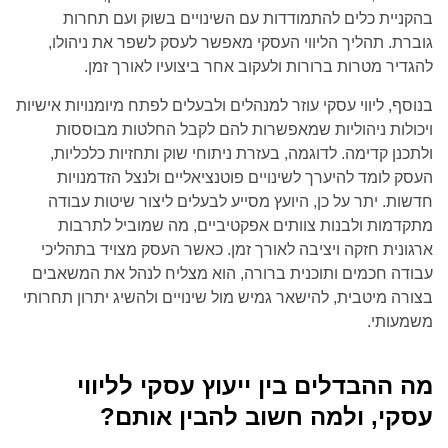
בהקניית כלים להתמודדות עם השינויים בשוק ועם תחרות
גוברת. תהליך הליווי העסקי מאפשר לעסק לשפר את ניהולו,
להגדיר מטרות ברורות ולעקוב אחר ביצועיו לאורך זמן.
בנוסף, ליווי עסקי עוזר למנהלים ולבעלים לפתח מיומנויות אישיות
ויכולות ניהוליות שמאפשרות להם לקבל החלטות מבוססות
ולתכנן קדימה. לדוגמה, בעזרת ניתוחי שוק ותחזיות כלכליות,
העסק לומד להיערך לשינויים פוטנציאליים ולנצל הזדמנויות
חדשות. יתר על כן, היועץ מסייע לבעלים ליצור שיטות עבודה
מתקדמות ולבנות צוותים אפקטיביים, מה שמוביל לתרבות
ארגונית חזקה ויציבה לאורך זמן. כאשר העסק מצויד בתהליכי
עבודה חכמים ותוכנית ברורה, הוא מצליח לנהל את המשאבים
בצורה מיטבית, להישאר גמיש מול שינויים ולהשיג יתרון תחרותי
משמעותי.
מה ההבדלים בין ייעוץ עסקי לליווי
עסקי, ולמה חשוב להבין אותם?