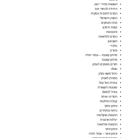
השוואת מחירי ייעוץ
היחידה להחזרי מס
המרכז לתוכנית עסקית
המגזין הישראלי
מרכז העסקים
קופת חיסכון
פיננס-פרו
המרכז להלוואות
השבועון
טלנירי
מעריב
מרתון קאנבה – עמוד תודה
מרתון קאנבה
תזרים מזומנים לעסק
וואלה
ניהול משא ומתן
מפחדן לאמיץ
עמידה מול קהל
סגנונות תקשורת
מודל SWOT
תסריטי שיחה
קבלת החלטות
אימון עסקי
ניתוח מתחרים
הרצאות מוקלטות
יעילות ארגונית
הרצאות וסדנאות
אימון אישי
אימון אישי – עמוד תודה